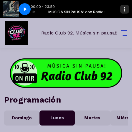
00:00 - 23:59
USH (REM) 28 AL 31 JULIO.mp3
A! con Radio Club
MÚSICA SIN PAUSA! con Radio Club
5 FLASH BACK - ORANGE CRUSH (REM) 28
Radio Club 92. Música sin pausa!!
Programación
Domingo
Lunes
Martes
Miérco