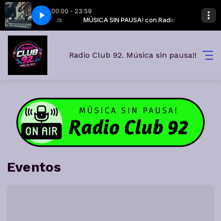
00:00 - 23:59
SA! con Radio Club
DA MAÑANA.MP3
MÚSICA SIN PAUSA! con Radio Club
CUÑA - EN CADA MAÑANA.MP3
Radio Club 92. Música sin pausa!!
Eventos